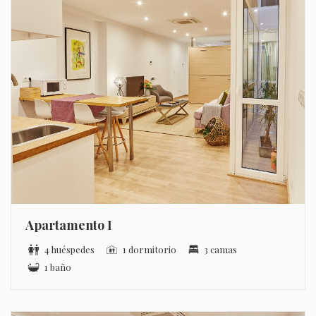
Apartamento I
4 huéspedes
1 dormitorio
3 camas
1 baño