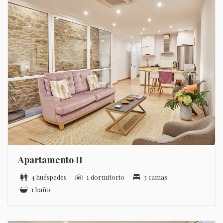
Apartamento II
4 huéspedes
1 dormitorio
3 camas
1 baño