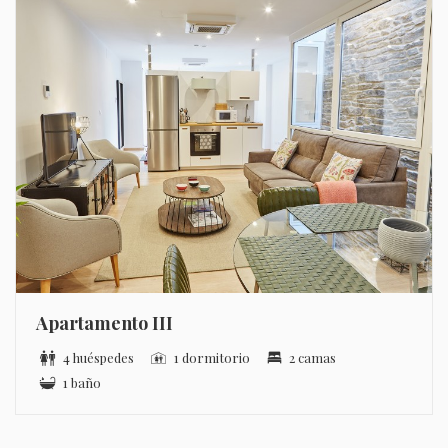
Apartamento III
4 huéspedes
1 dormitorio
2 camas
1 baño