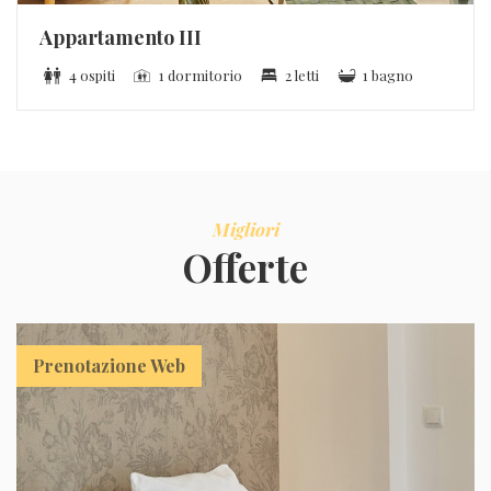
Appartamento III
4 ospiti
1 dormitorio
2 letti
1 bagno
Migliori
Offerte
Prenotazione Web