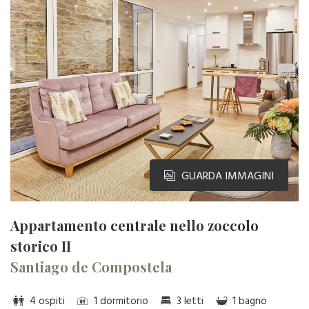
GUARDA IMMAGINI
Appartamento centrale nello zoccolo
storico II
Santiago de Compostela
4 ospiti
1 dormitorio
3 letti
1 bagno